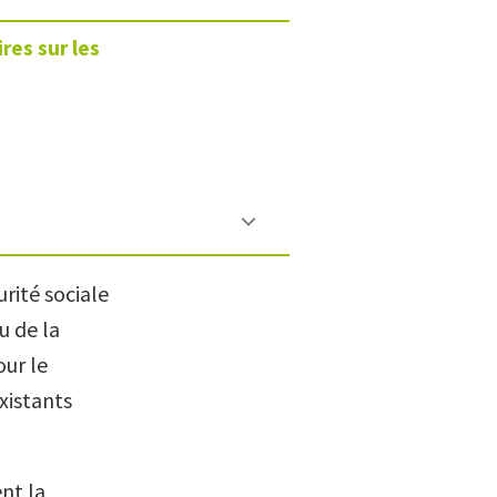
res sur les
urité sociale
u de la
our le
xistants
nt la