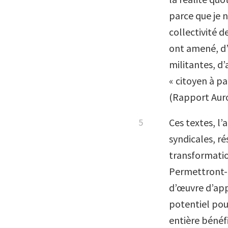
parce que je n
collectivité d
ont amené, d’u
militantes, d’
« citoyen à pa
(Rapport Aurou
Ces textes, l’
syndicales, ré
transformatio
Permettront-i
d’œuvre d’app
potentiel pour
entière bénéfi