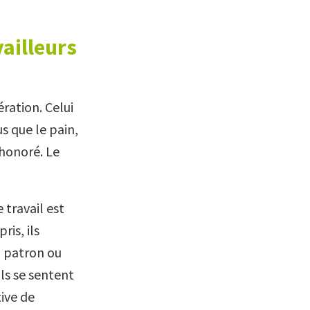
vailleurs
ération. Celui
s que le pain,
 honoré. Le
 travail est
is, ils
u patron ou
ls se sentent
ive de