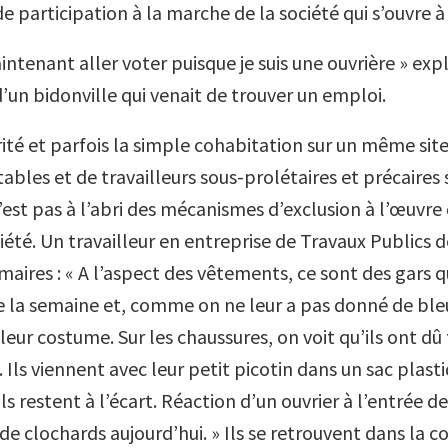
de participation à la marche de la société qui s’ouvre à 
ntenant aller voter puisque je suis une ouvrière » exp
’un bidonville qui venait de trouver un emploi.
rité et parfois la simple cohabitation sur un même site
stables et de travailleurs sous-prolétaires et précaires s
’est pas à l’abri des mécanismes d’exclusion à l’œuvre 
ciété. Un travailleur en entreprise de Travaux Publics dé
maires : « A l’aspect des vêtements, ce sont des gars q
te la semaine et, comme on ne leur a pas donné de bleu
 leur costume. Sur les chaussures, on voit qu’ils ont dû 
 Ils viennent avec leur petit picotin dans un sac plasti
s restent à l’écart. Réaction d’un ouvrier à l’entrée des 
e clochards aujourd’hui. » Ils se retrouvent dans la c