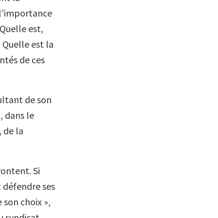
e l’importance
Quelle est,
 Quelle est la
ontés de ces
ultant de son
, dans le
 de la
rontent. Si
t défendre ses
e son choix »,
au syndicat