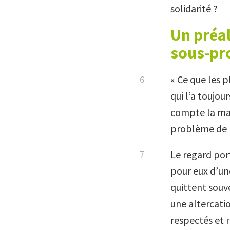
solidarité ?
Un préal
sous-pro
« Ce que les p
qui l’a toujou
compte la mani
problème de l
Le regard port
pour eux d’un
quittent souv
une altercatio
respectés et 