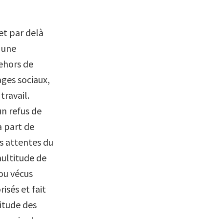
et par delà
 une
dehors de
ges sociaux,
travail.
un refus de
a part de
es attentes du
multitude de
 ou vécus
isés et fait
titude des