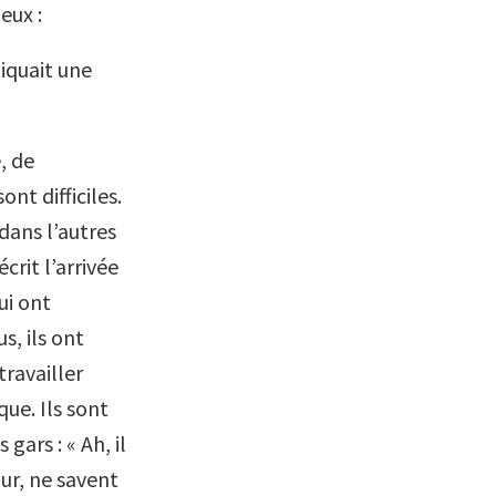
eux :
liquait une
, de
ont difficiles.
dans l’autres
crit l’arrivée
ui ont
s, ils ont
travailler
que. Ils sont
gars : « Ah, il
our, ne savent