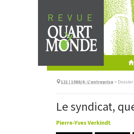
Aller
directement
au
contenu
121 | 1986/4
:
L'entreprise
>
Dossier
Le syndicat, que
Pierre-Yves
Verkindt