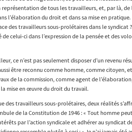
 représentation de tous les travailleurs, et, par là, d
ns l’élaboration du droit et dans sa mise en pratique. 
lace des travailleurs sous-prolétaires dans le syndicat ?
 de celui-ci dans l’expression de la pensée et des vol
lleur, ce n’est pas seulement disposer d’un revenu rés
t aussi être reconnu comme homme, comme citoyen, et
vaux de la commission, comme agent de l’élaboration,
la mise en œuvre du droit du travail.
e des travailleurs sous-prolétaires, deux réalités s’aff
mbule de la Constitution de 1946 : « Tout homme peu
intérêts par l’action syndicale et adhérer au syndicat d
tidienne ressemble plutôt à ceci : « Je n’ai jamais été 