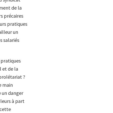
ement de la
rs précaires
eurs pratiques
ailleur un
s salariés
s pratiques
 et de la
rolétariat ?
e main
e un danger
leurs à part
 cette