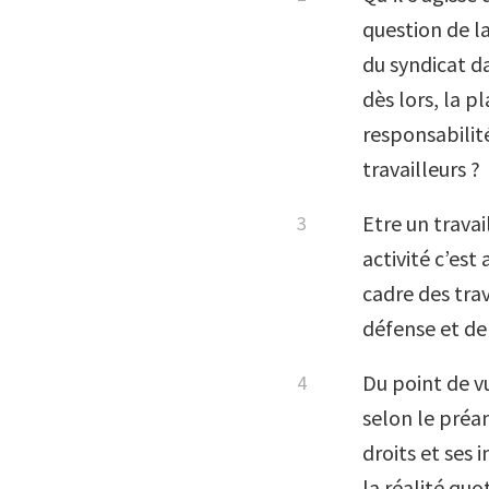
question de la
du syndicat da
dès lors, la p
responsabilité
travailleurs ?
Etre un travai
activité c’es
cadre des tra
défense et de 
Du point de vu
selon le préa
droits et ses 
la réalité quo