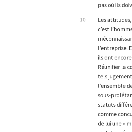
pas où ils doi
Les attitudes,
c’est l’homme
méconnaissanc
l’entreprise.
ils ont encor
Réunifier la c
tels jugement
l’ensemble des
sous-prolétari
statuts différ
comme concurr
de lui une « m