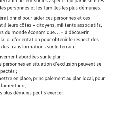
 mettant l’accent sur les aspects qui paraissent les
es personnes et les familles les plus démunies.
opérationnel pour aider ces personnes et ces
 à leurs côtés – citoyens, militants associatifs,
eurs du monde économique… – à découvrir
a loi d’orientation pour obtenir le respect des
es transformations sur le terrain.
ivement abordées sur le plan :
es personnes en situation d’exclusion peuvent se
spectés ;
mettre en place, principalement au plan local, pour
ndamentaux ;
es plus démunis peut s’exercer.