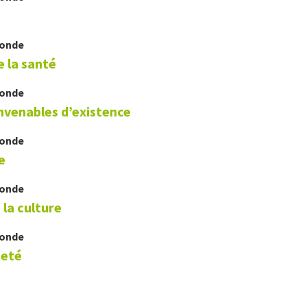
Monde
e la santé
Monde
nvenables d’existence
Monde
e
Monde
 la culture
Monde
neté