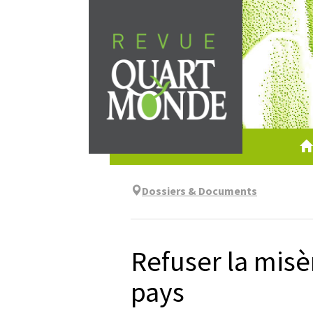
Aller
directement
au
contenu
Dossiers & Documents
Refuser la misèr
pays