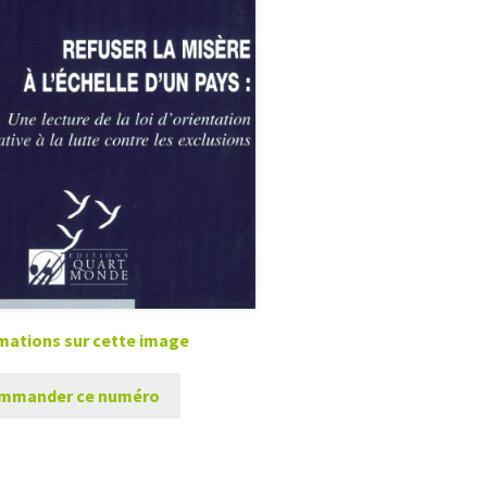
mations sur cette image
mmander ce numéro