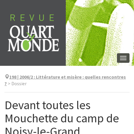
Aller
directement
au
contenu
Togg
navi
198 | 2006/2
:
Littérature et misère : quelles rencontres
?
>
Dossier
Devant toutes les
Mouchette du camp de
Noisy-le-Grand...