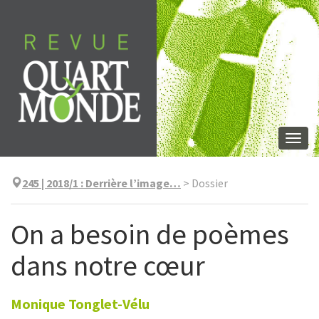
Skip
to
content
Togg
navi
245 | 2018/1
:
Derrière l’image…
>
Dossier
On a besoin de poèmes
dans notre cœur
Monique
Tonglet-Vélu