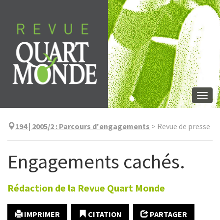
Aller
directement
au
contenu
Togg
navi
194 | 2005/2
:
Parcours d'engagements
>
Revue de presse
Engagements cachés.
Rédaction de la Revue Quart Monde
IMPRIMER
CITATION
PARTAGER