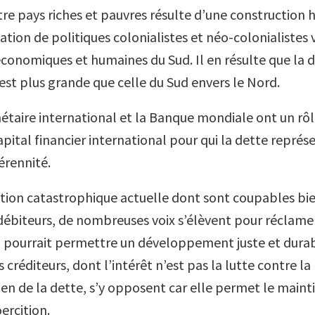
tre pays riches et pauvres résulte d’une construction h
cation de politiques colonialistes et néo-colonialistes v
 économiques et humaines du Sud. Il en résulte que la 
 est plus grande que celle du Sud envers le Nord.
taire international et la Banque mondiale ont un rôl
apital financier international pour qui la dette repré
érennité.
uation catastrophi­que actuelle dont sont coupables bi
 débiteurs, de nombreuses voix s’élèvent pour réclame
i pourrait permettre un développement juste et dura
 créditeurs, dont l’intérêt n’est pas la lutte contre l
ien de la dette, s’y opposent car elle permet le maint
ercition.