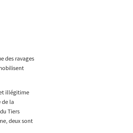
ue des ravages
mobilisent
et illégitime
 de la
 du Tiers
me, deux sont