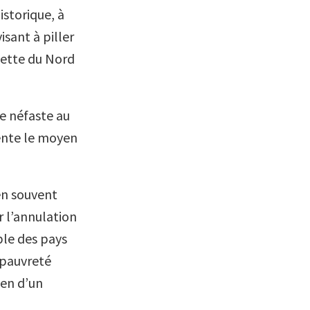
istorique, à
isant à piller
dette du Nord
e néfaste au
sente le moyen
en souvent
r l’annulation
ble des pays
a pauvreté
ien d’un