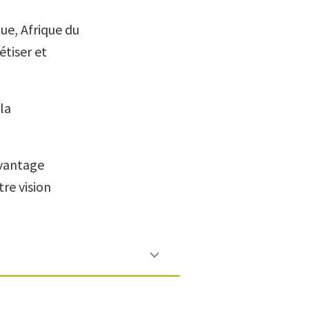
que, Afrique du
étiser et
 la
avantage
tre vision