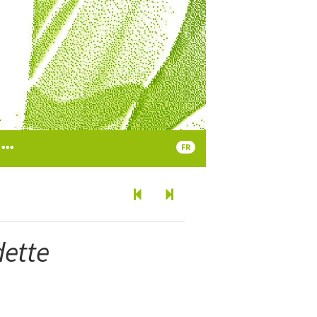
FR
dette