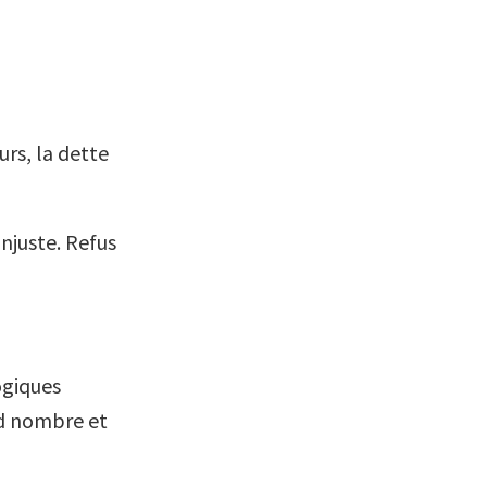
urs, la dette
injuste. Refus
ogiques
nd nombre et