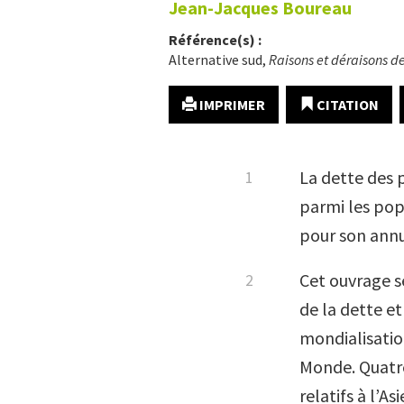
Jean-Jacques
Boureau
Référence(s) :
Alternative sud,
Raisons et déraisons de
IMPRIMER
CITATION
La dette des 
parmi les popu
pour son annu
Cet ouvrage se
de la dette et
mondialisation
Monde. Quatre
relatifs à l’As