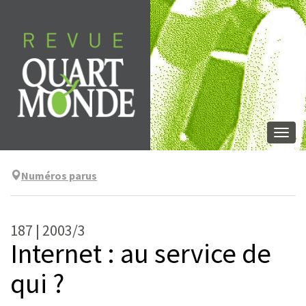
Aller
directement
au
contenu
Togg
navi
Numéros parus
187 | 2003/3
Internet : au service de
qui ?