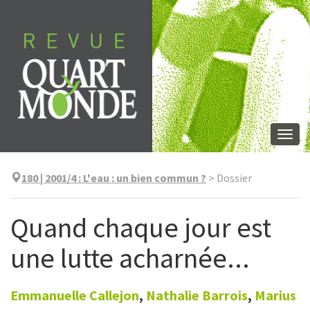
Aller
directement
au
contenu
Togg
navi
180 | 2001/4
:
L'eau : un bien commun ?
>
Dossier
Quand chaque jour est
une lutte acharnée...
Emmanuelle
Callejon
,
Nathalie
Barrois
,
Marius