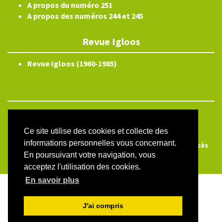
A propos du numéro 251
A propos des numéros 244 et 245
Revue Igloos
Revue Igloos (1960-1985)
ISSN électronique 2804-3359
Plan du site
Ce site utilise des cookies et collecte des
informations personnelles vous concernant.
Créé et hébergé par Chapitre 9
—
Édité avec Lodel
—
Accès
En poursuivant votre navigation, vous
réservé
acceptez l'utilisation des cookies.
En savoir plus
J'ai compris