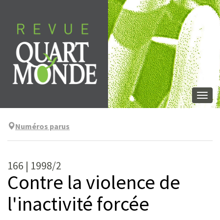
Skip
to
content
Togg
navi
Numéros parus
166 | 1998/2
Contre la violence de
l'inactivité forcée