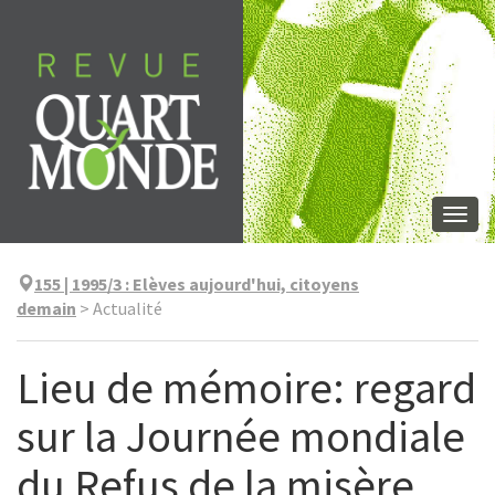
Aller
directement
au
contenu
Togg
navi
155 | 1995/3
:
Elèves aujourd'hui, citoyens
demain
>
Actualité
Lieu de mémoire: regard
sur la Journée mondiale
du Refus de la misère