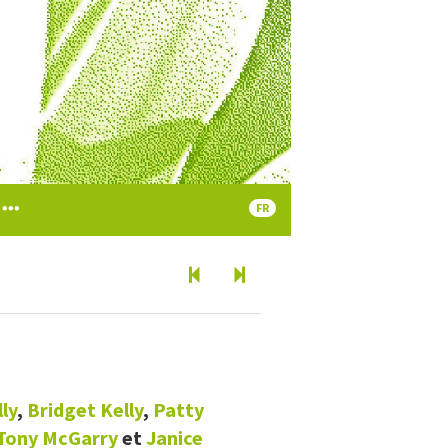
FR
ly
,
Bridget
Kelly
,
Patty
Tony
McGarry
et
Janice