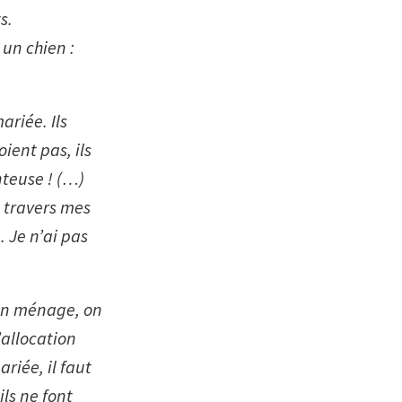
s.
 un chien :
ariée. Ils
oient pas, ils
nteuse ! (…)
à travers mes
. Je n’ai pas
 en ménage, on
’allocation
riée, il faut
ils ne font