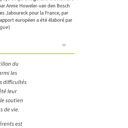
e par Annie Howeler-van den Bosch
es Jaboureck pour la France, par
rapport européen a été élaboré par
ogue
)
illon du
armi les
 difficultés
êté leur
le soutien
s de vie.
érents est