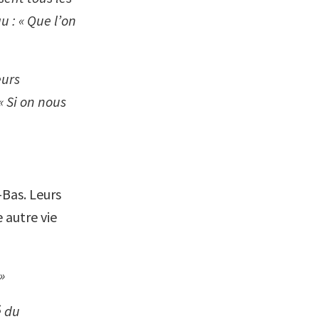
 : « Que l’on
eurs
« Si on nous
-Bas. Leurs
 autre vie
»
é du