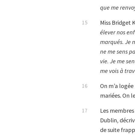
que me renvoye
Miss Bridget K
élever nos enf
marqués. Je n’
ne me sens pa
vie. Je me se
me vois à trav
On m’a logée d
mariées. On l
Les membres d
Dublin, décriv
de suite frap