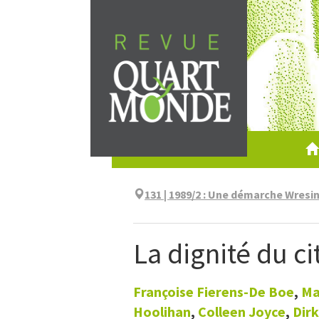
Aller
directement
au
contenu
131 | 1989/2
:
Une démarche Wresins
La dignité du c
Françoise
Fierens-De Boe
,
Ma
Hoolihan
,
Colleen
Joyce
,
Dir