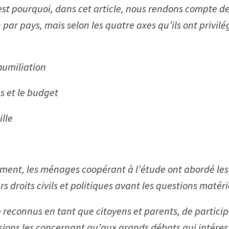
est pourquoi, dans cet article, nous rendons compte d
ar pays, mais selon les quatre axes qu’ils ont privilég
’humiliation
es et le budget
ille
ent, les ménages coopérant à l’étude ont abordé les
urs droits civils et politiques avant les questions matéri
e reconnus en tant que citoyens et parents, de partici
isions les concernant qu’aux grands débats qui intéres