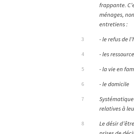
frappante. C’
ménages, non p
entretiens :
- le refus de l
- les ressourc
- la vie en fam
- le domicile
Systématiquem
relatives à le
Le désir d’êtr
prises de déc