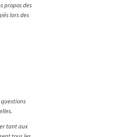
es propos des
iés lors des
 questions
elles.
per tant aux
sent tous les