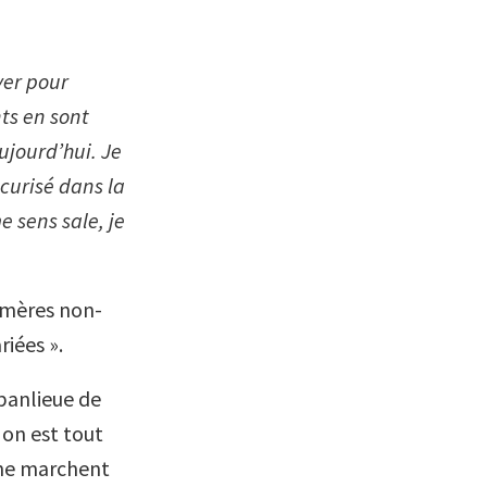
yer pour
nts en sont
ujourd’hui. Je
curisé dans la
 sens sale, je
s mères non-
iées ».
banlieue de
, on est tout
s ne marchent