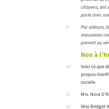
citoyens, ont 
parle avec nou
Par ailleurs, 
mauvaises cond
prenait au sér
Non à l’h
Voici ce que d
propos manifes
sociale.
Mrs. Nora O’Re
Miss Bridget K