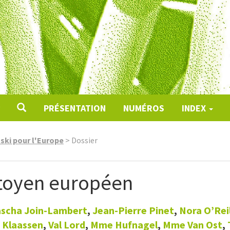
PRÉSENTATION
NUMÉROS
INDEX
ki pour l'Europe
>
Dossier
itoyen européen
scha
Join-Lambert
,
Jean-Pierre
Pinet
,
Nora
O’Reil
k
Klaassen
,
Val
Lord
,
Mme
Hufnagel
,
Mme Van
Ost
,