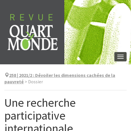
Aller
directement
au
contenu
Togg
navi
258 | 2021/2
:
Dévoiler les dimensions cachées de la
pauvreté
>
Dossier
Une recherche
participative
internationale