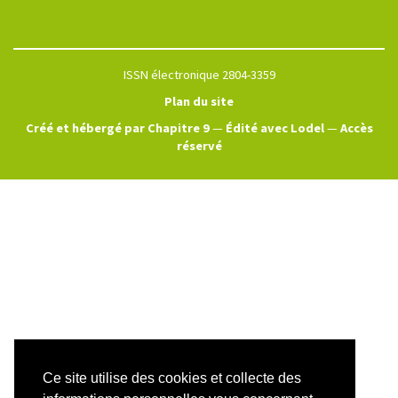
ISSN électronique 2804-3359
Plan du site
Créé et hébergé par Chapitre 9
—
Édité avec Lodel
—
Accès
réservé
Ce site utilise des cookies et collecte des