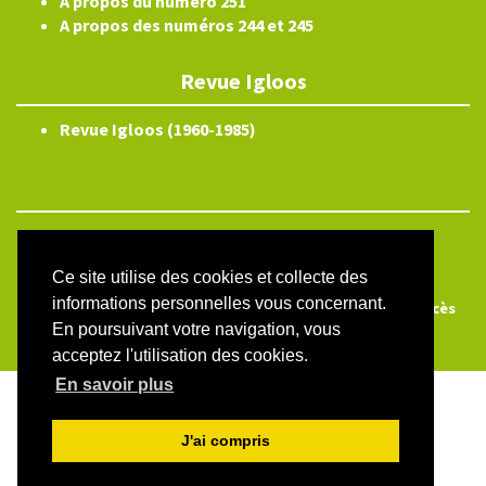
A propos du numéro 251
A propos des numéros 244 et 245
Revue Igloos
Revue Igloos (1960-1985)
ISSN électronique 2804-3359
Plan du site
Ce site utilise des cookies et collecte des
informations personnelles vous concernant.
Créé et hébergé par Chapitre 9
—
Édité avec Lodel
—
Accès
En poursuivant votre navigation, vous
réservé
acceptez l'utilisation des cookies.
En savoir plus
J'ai compris