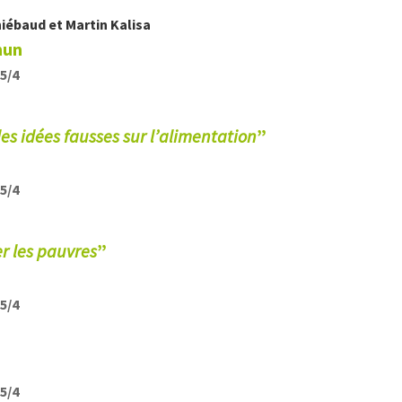
hiébaud
et
Martin
Kalisa
mun
25/4
 les idées fausses sur l’alimentation
”
25/4
r les pauvres
”
25/4
25/4