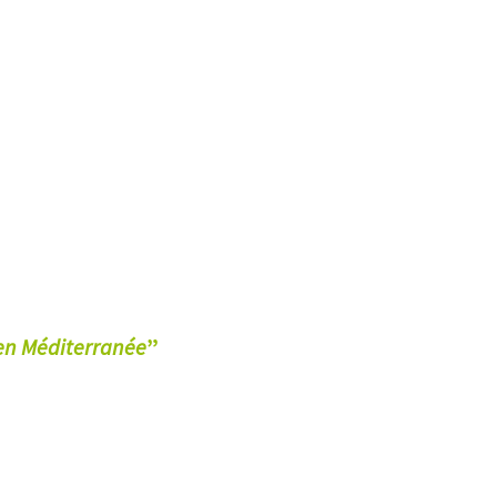
 en Méditerranée
”