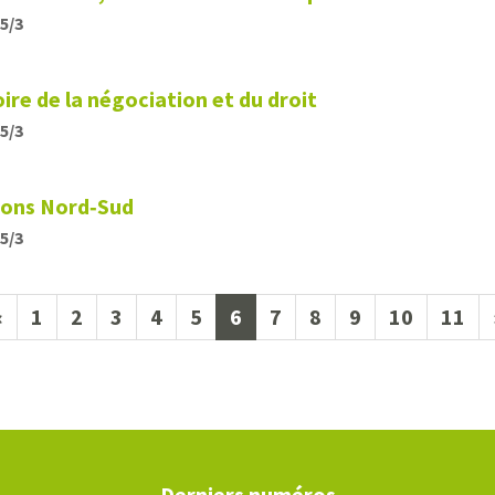
25/3
re de la négociation et du droit
25/3
ions Nord‑Sud
25/3
(current)
«
1
2
3
4
5
6
7
8
9
10
11
Derniers numéros