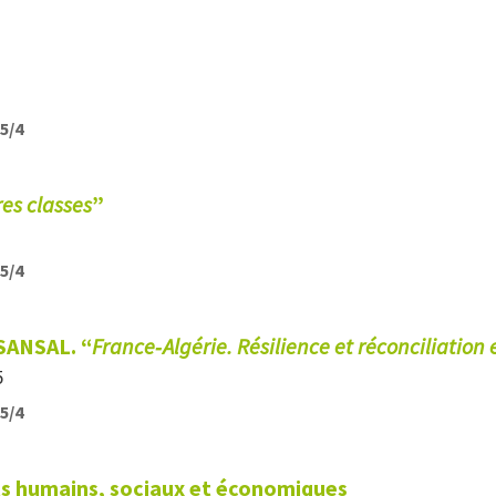
25/4
es classes
”
25/4
SANSAL. “
France‑Algérie. Résilience et réconciliation
5
25/4
ts humains, sociaux et économiques