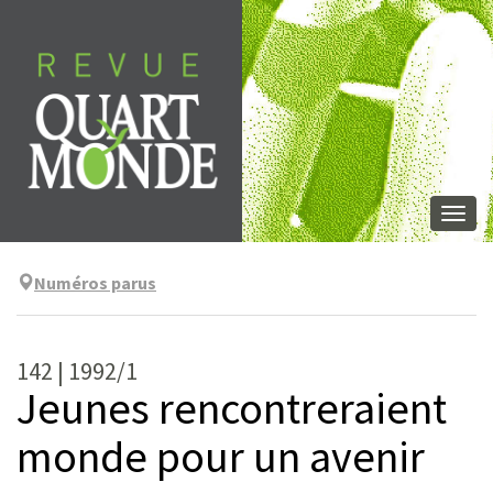
Aller
directement
au
contenu
Togg
navi
Numéros parus
142 | 1992/1
Jeunes rencontreraient
monde pour un avenir