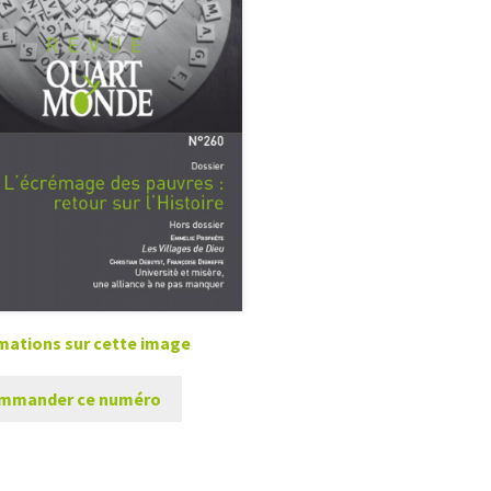
mations sur cette image
mmander ce numéro