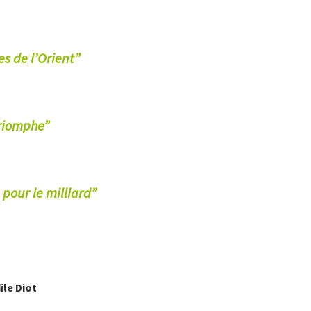
es
de
l’Orient”
riomphe”
 pour le milliard”
ile
Diot