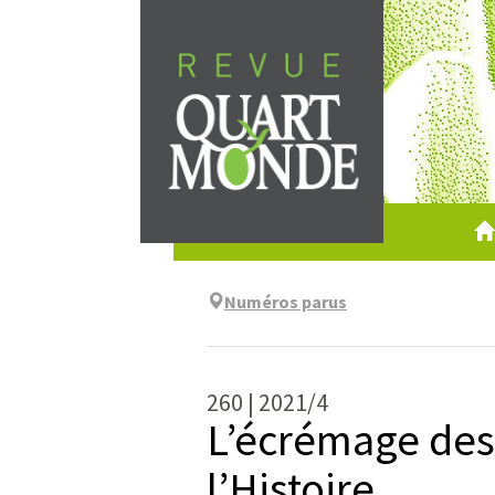
Aller
directement
au
contenu
Numéros parus
260 | 2021/4
L’écrémage des 
l’Histoire