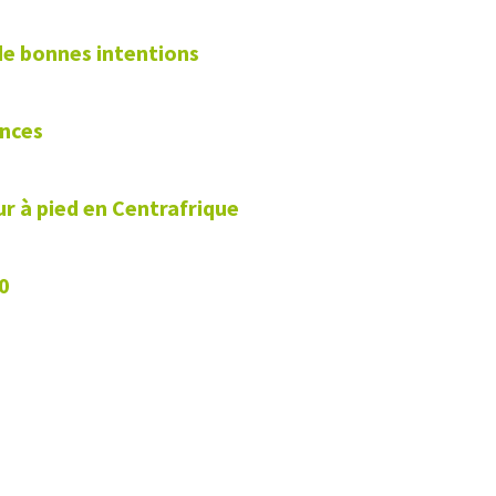
 de bonnes intentions
ances
ur à pied en Centrafrique
0