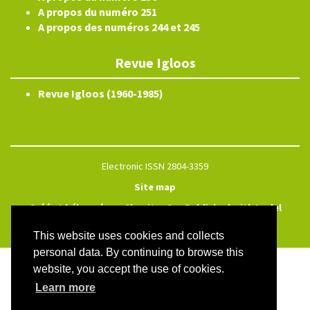
A propos du numéro 251
A propos des numéros 244 et 245
Revue Igloos
Revue Igloos (1960-1985)
Electronic ISSN 2804-3359
Site map
Créé et hébergé par Chapitre 9
—
Published with Lodel
—
Administration only
This website uses cookies and collects
personal data. By continuing to browse this
website, you accept the use of cookies.
Learn more