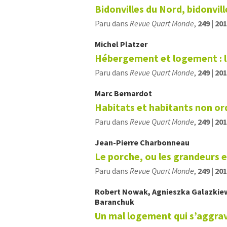
Bidonvilles du Nord, bidonvil
Paru dans
Revue Quart Monde
,
249 | 20
Michel
Platzer
Hébergement et logement : l
Paru dans
Revue Quart Monde
,
249 | 20
Marc
Bernardot
Habitats et habitants non ord
Paru dans
Revue Quart Monde
,
249 | 20
Jean-Pierre
Charbonneau
Le porche, ou les grandeurs e
Paru dans
Revue Quart Monde
,
249 | 20
Robert
Nowak
,
Agnieszka
Galazkie
Baranchuk
Un mal logement qui s’aggra