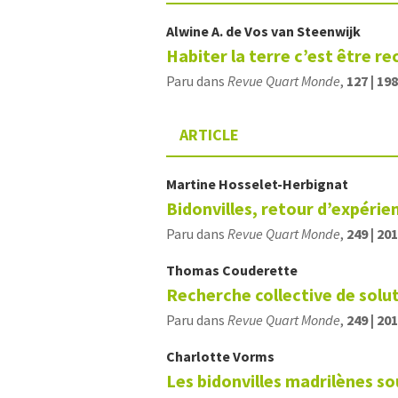
Alwine A.
de Vos van Steenwijk
Habiter la terre c’est être r
Paru dans
Revue Quart Monde
,
127 | 19
ARTICLE
Martine
Hosselet-Herbignat
Bidonvilles, retour d’expérie
Paru dans
Revue Quart Monde
,
249 | 20
Thomas
Couderette
Recherche collective de solu
Paru dans
Revue Quart Monde
,
249 | 20
Charlotte
Vorms
Les bidonvilles madrilènes so