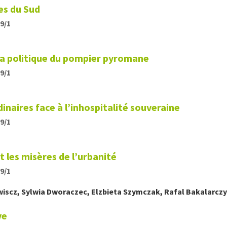
les du Sud
19/1
a politique du pompier pyromane
19/1
inaires face à l’inhospitalité souveraine
19/1
t les misères de l’urbanité
19/1
wiscz
,
Sylwia
Dworaczec
,
Elzbieta
Szymczak
,
Rafal
Bakalarcz
ve