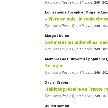
Paru dans
Revue Quart Monde
,
249 | 20
Louisamène
Joseph
et
Mogène
Alio
« Vivre en paix : la seule chos
Paru dans
Revue Quart Monde
,
249 | 20
Margot
Delon
Comment les bidonvilles marq
Paru dans
Revue Quart Monde
,
249 | 20
Membres de l’Université populaire 
Se loger
Paru dans
Revue Quart Monde
,
249 | 20
Xavier
Crépin
Habitat précaire en France : 
Paru dans
Revue Quart Monde
,
249 | 20
Julien
Damon