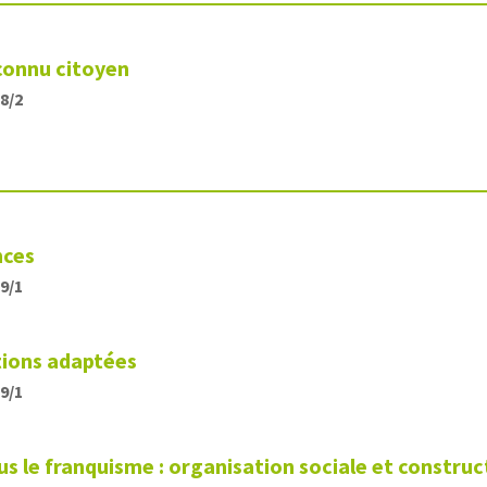
econnu citoyen
88/2
nces
19/1
tions adaptées
19/1
us le franquisme : organisation sociale et construc